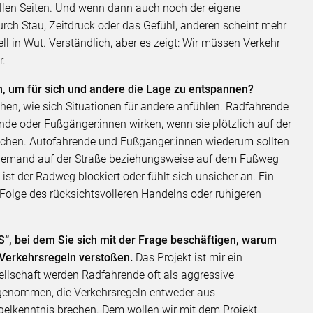
allen Seiten. Und wenn dann auch noch der eigene
urch Stau, Zeitdruck oder das Gefühl, anderen scheint mehr
ll in Wut. Verständlich, aber es zeigt: Wir müssen Verkehr
r.
, um für sich und andere die Lage zu entspannen?
hen, wie sich Situationen für andere anfühlen. Radfahrende
nde oder Fußgänger:innen wirken, wenn sie plötzlich auf der
chen. Autofahrende und Fußgänger:innen wiederum sollten
nn jemand auf der Straße beziehungsweise auf dem Fußweg
 ist der Radweg blockiert oder fühlt sich unsicher an. Ein
olge des rücksichtsvolleren Handelns oder ruhigeren
S“, bei dem Sie sich mit der Frage beschäftigen, warum
Verkehrsregeln verstoßen.
Das Projekt ist mir ein
llschaft werden Radfahrende oft als aggressive
rgenommen, die Verkehrsregeln entweder aus
gelkenntnis brechen. Dem wollen wir mit dem Projekt