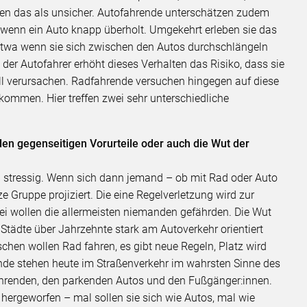
en das als unsicher. Autofahrende unterschätzen zudem
, wenn ein Auto knapp überholt. Umgekehrt erleben sie das
 etwa wenn sie sich zwischen den Autos durchschlängeln
 der Autofahrer erhöht dieses Verhalten das Risiko, dass sie
l verursachen. Radfahrende versuchen hingegen auf diese
kommen. Hier treffen zwei sehr unterschiedliche
n gegenseitigen Vorurteile oder auch die Wut der
ch stressig. Wenn sich dann jemand – ob mit Rad oder Auto
nze Gruppe projiziert. Die eine Regelverletzung wird zur
bei wollen die allermeisten niemanden gefährden. Die Wut
Städte über Jahrzehnte stark am Autoverkehr orientiert
chen wollen Rad fahren, es gibt neue Regeln, Platz wird
rende stehen heute im Straßenverkehr im wahrsten Sinne des
hrenden, den parkenden Autos und den Fußgänger:innen.
 hergeworfen – mal sollen sie sich wie Autos, mal wie