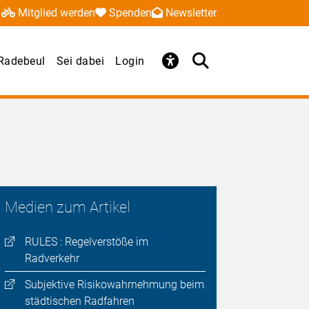
Mitglied werden
Spenden
Newsletter
Radebeul
Sei dabei
Login
Medien zum Artikel
RULES : Regelverstöße im
Radverkehr
Subjektive Risikowahrnehmung beim
städtischen Radfahren