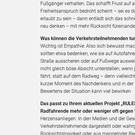
Fußgänger verhalten. Das schafft Frust auf 
Freiheitsanspruch bedroht scheint – sei es d
erlaubt zu sein – dann entlädt sich das schne
neu denken – mit mehr Rücksicht füreinande
Was können die Verkehrsteilnehmenden tun
Wichtig ist Empathie: Also sich bewusst mac
sollten etwa bedenken, wie sie auf Autofahre
Straße ausscheren oder auf Fußwege auswei
nicht gleich böse Absicht unterstellen, we
fährt, statt auf dem Radweg – denn vielleicht
kurzer Moment des Nachdenkens und in der F
Bewertens der Situation kann viel bewirken.
Das passt zu Ihrem aktuellen Projekt „RULE
Radfahrende mehr oder weniger oft gegen 
Herzensanliegen. In den Medien und der Gese
Verkehrsteilnehmende dargestellt oder wah
Rücksichtslosigkeit oder aus mangelnder Re