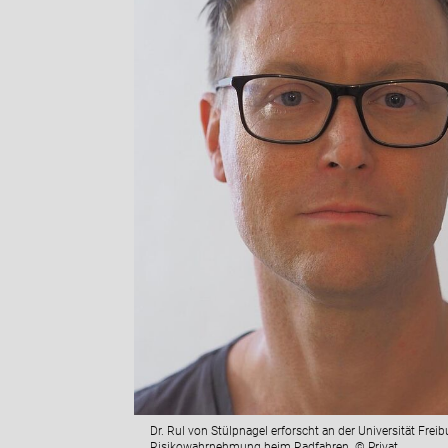
Dr. Rul von Stülpnagel erforscht an der Universität Freib
Risikowahrnehmung beim Radfahren. © Privat